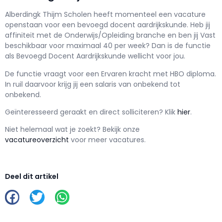
Alberdingk Thijm Scholen h
eeft momenteel een vacature
openstaan voor een
bevoegd docent aardrijkskunde
. Heb jij
affiniteit met de Onderwijs/Opleiding branche en ben jij
Vast
beschikbaar voor maximaal
40 per week? Dan is de functie
als
Bevoegd Docent Aardrijkskunde wellicht voor jou.
De functie vraagt voor een
Ervaren kracht met
HBO
diploma.
In ruil daarvoor krijg jij een salaris van
onbekend
tot
onbekend.
Geïnteresseerd geraakt en d
irect solliciteren? Klik
hier
.
Niet helemaal wat je zoekt? Bekijk onze
vacatureoverzicht
voor meer vacatures.
Deel dit artikel