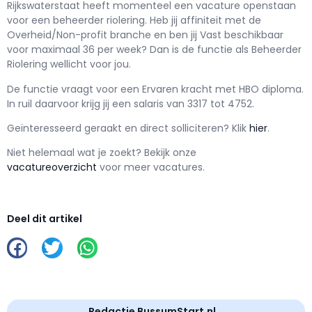
Rijkswaterstaat h
eeft momenteel een vacature openstaan
voor een
beheerder riolering
. Heb jij affiniteit met de
Overheid/Non-profit branche en ben jij
Vast
beschikbaar
voor maximaal
36 per week? Dan is de functie als
Beheerder
Riolering wellicht voor jou.
De functie vraagt voor een
Ervaren kracht met
HBO
diploma.
In ruil daarvoor krijg jij een salaris van
3317
tot
4752.
Geïnteresseerd geraakt en d
irect solliciteren? Klik
hier
.
Niet helemaal wat je zoekt? Bekijk onze
vacatureoverzicht
voor meer vacatures.
Deel dit artikel
Redactie BussumStart.nl