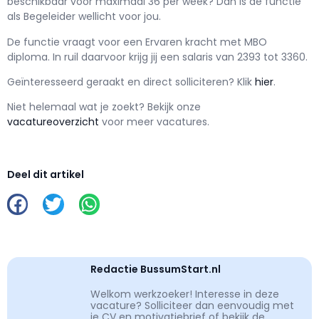
beschikbaar voor maximaal
36 per week? Dan is de functie
als
Begeleider wellicht voor jou.
De functie vraagt voor een
Ervaren kracht met
MBO
diploma. In ruil daarvoor krijg jij een salaris van
2393
tot
3360.
Geïnteresseerd geraakt en d
irect solliciteren? Klik
hier
.
Niet helemaal wat je zoekt? Bekijk onze
vacatureoverzicht
voor meer vacatures.
Deel dit artikel
Redactie BussumStart.nl
Welkom werkzoeker! Interesse in deze
vacature? Solliciteer dan eenvoudig met
je CV en motivatiebrief of bekijk de