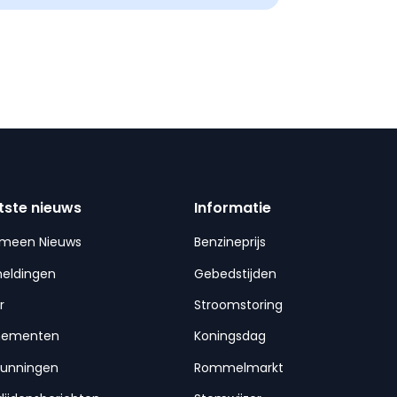
tste nieuws
Informatie
emeen Nieuws
Benzineprijs
meldingen
Gebedstijden
r
Stroomstoring
nementen
Koningsdag
gunningen
Rommelmarkt