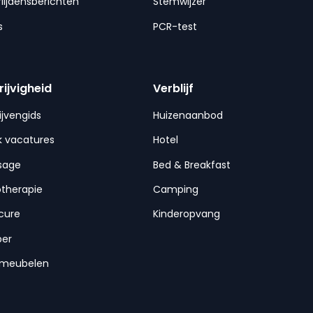
lijdensberichten
Stemwijzer
s
PCR-test
rijvigheid
Verblijf
ijvengids
Huizenaanbod
 vacatures
Hotel
sage
Bed & Breakfast
otherapie
Camping
cure
Kinderopvang
per
nmeubelen