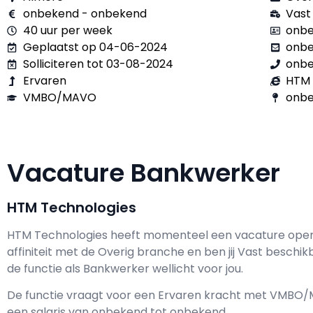
onbekend - onbekend
Vast
40 uur per week
onbe
Geplaatst op 04-06-2024
onb
Solliciteren tot 03-08-2024
onb
Ervaren
HTM 
VMBO/MAVO
onbe
Vacature Bankwerker
HTM Technologies
HTM Technologies h
eeft momenteel een vacature ope
affiniteit met de Overig branche en ben jij
Vast
beschik
de functie als
Bankwerker wellicht voor jou.
De functie vraagt voor een
Ervaren kracht met
VMBO/
een salaris van
onbekend
tot
onbekend.