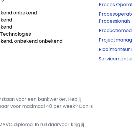
Proces Opera
kend onbekend
Procesoperato
ekend
Processionals
ekend
Productiemed
Technologies
Projectmanag
kend, onbekend onbekend
Rioolmonteur 
Servicemonte
nstaan voor een
bankwerker
. Heb jij
baar voor maximaal
40 per week? Dan is
MAVO
diploma. In ruil daarvoor krijg jij