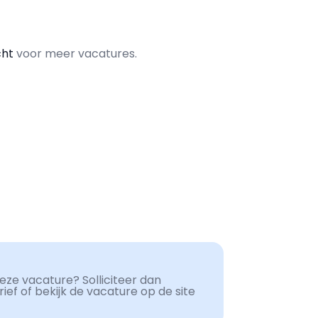
cht
voor meer vacatures.
ze vacature? Solliciteer dan
ef of bekijk de vacature op de site