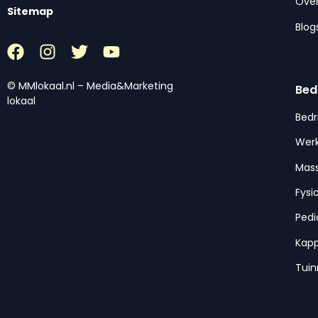
Over
Sitemap
Blog
© MMlokaal.nl – Media&Marketing
Bed
lokaal
Bedr
Werk
Mas
Fysi
Pedi
Kap
Tui