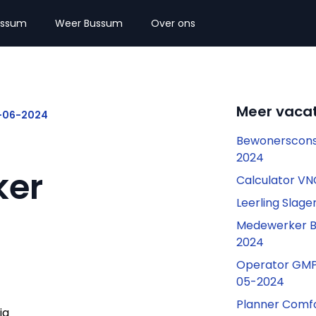
ussum
Weer Bussum
Over ons
Meer vaca
4-06-2024
Bewonerscons
2024
ker
Calculator V
Leerling Slag
Medewerker Be
2024
Operator GMP 
05-2024
Planner Comf
ig