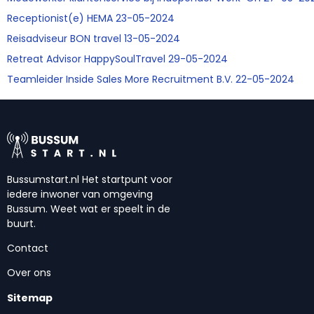
Receptionist(e) HEMA 23-05-2024
Reisadviseur BON travel 13-05-2024
Retreat Advisor HappySoulTravel 29-05-2024
Teamleider Inside Sales More Recruitment B.V. 22-05-2024
Bussumstart.nl Het startpunt voor
iedere inwoner van omgeving
Bussum. Weet wat er speelt in de
buurt.
Contact
Over ons
Sitemap