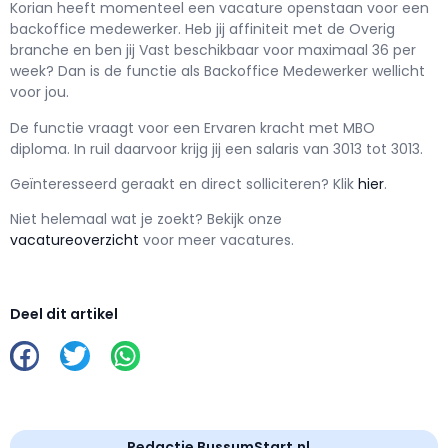
Korian h
eeft momenteel een vacature openstaan voor een
backoffice medewerker
. Heb jij affiniteit met de Overig
branche en ben jij
Vast
beschikbaar voor maximaal
36 per
week? Dan is de functie als
Backoffice Medewerker wellicht
voor jou.
De functie vraagt voor een
Ervaren kracht met
MBO
diploma. In ruil daarvoor krijg jij een salaris van
3013
tot
3013.
Geïnteresseerd geraakt en d
irect solliciteren? Klik
hier
.
Niet helemaal wat je zoekt? Bekijk onze
vacatureoverzicht
voor meer vacatures.
Deel dit artikel
Redactie BussumStart.nl