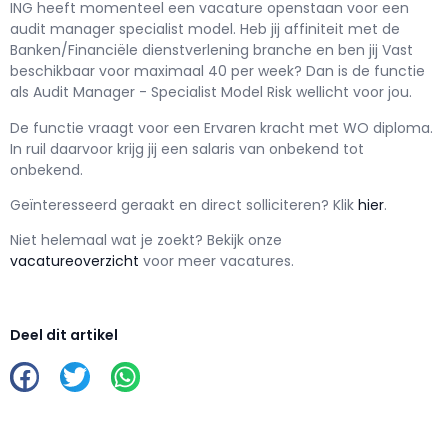
ING h
eeft momenteel een vacature openstaan voor een
audit manager specialist model
. Heb jij affiniteit met de
Banken/Financiële dienstverlening branche en ben jij
Vast
beschikbaar voor maximaal
40 per week? Dan is de functie
als
Audit Manager - Specialist Model Risk wellicht voor jou.
De functie vraagt voor een
Ervaren kracht met
WO
diploma.
In ruil daarvoor krijg jij een salaris van
onbekend
tot
onbekend.
Geïnteresseerd geraakt en d
irect solliciteren? Klik
hier
.
Niet helemaal wat je zoekt? Bekijk onze
vacatureoverzicht
voor meer vacatures.
Deel dit artikel