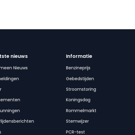
tste nieuws
Informatie
emeen Nieuws
Benzineprijs
meldingen
Gebedstijden
r
Stroomstoring
nementen
Koningsdag
gunningen
Rommelmarkt
lijdensberichten
Stemwijzer
s
PCR-test