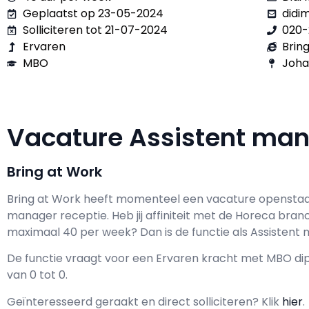
Geplaatst op 23-05-2024
didi
Solliciteren tot 21-07-2024
020-
Ervaren
Brin
MBO
Joha
Vacature Assistent ma
Bring at Work
Bring at Work h
eeft momenteel een vacature opensta
manager receptie
. Heb jij affiniteit met de Horeca bran
maximaal
40 per week? Dan is de functie als
Assistent 
De functie vraagt voor een
Ervaren kracht met
MBO
dip
van
0
tot
0.
Geïnteresseerd geraakt en d
irect solliciteren? Klik
hier
.