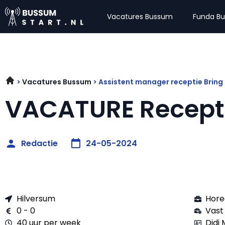
Vacatures Bussum
Funda B
Vacatures Bussum
Assistent manager receptie Brin
VACATURE Recepti
Redactie
24-05-2024
Hilversum
Hor
0 - 0
Vast
40 uur per week
Didi 