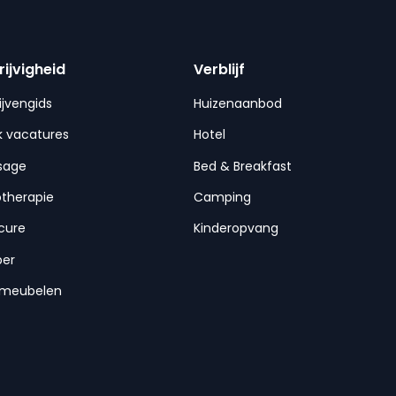
rijvigheid
Verblijf
ijvengids
Huizenaanbod
 vacatures
Hotel
sage
Bed & Breakfast
otherapie
Camping
cure
Kinderopvang
per
nmeubelen