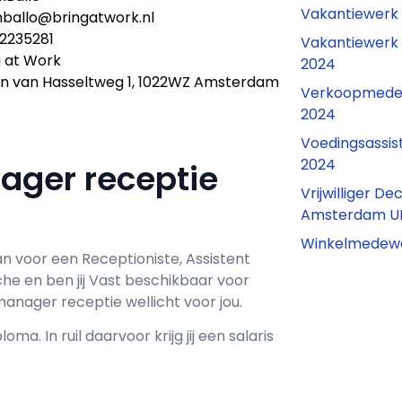
Vakantiewerk
mballo@bringatwork.nl
2235281
Vakantiewerk
g at Work
2024
n van Hasseltweg 1, 1022WZ Amsterdam
Verkoopmedewe
2024
Voedingsassi
2024
nager receptie
Vrijwilliger D
Amsterdam U
Winkelmedew
an voor een
Receptioniste, Assistent
che en ben jij
Vast
beschikbaar voor
manager receptie wellicht voor jou.
loma. In ruil daarvoor krijg jij een salaris