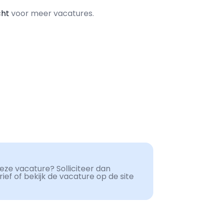
cht
voor meer vacatures.
ze vacature? Solliciteer dan
ef of bekijk de vacature op de site