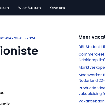
ussum
Weer Bussum
Over ons
Meer vaca
g at Work 23-05-2024
oniste
BBL Student 
Commercieel 
Drieklomp 11-
Marktverkoper
Medewerker Be
Nederland 22
Productie Vl
eca
vakopleiding 
Vakantiebaan
MBallo