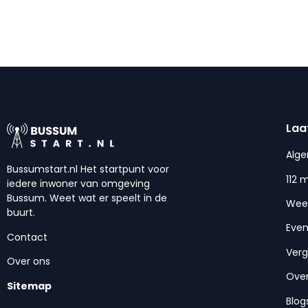
Laa
Alg
Bussumstart.nl Het startpunt voor
112 
iedere inwoner van omgeving
Bussum. Weet wat er speelt in de
Wee
buurt.
Eve
Contact
Ver
Over ons
Over
Sitemap
Blog