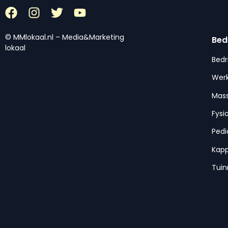
© MMlokaal.nl – Media&Marketing
Bed
lokaal
Bedr
Werk
Mas
Fysi
Pedi
Kap
Tui