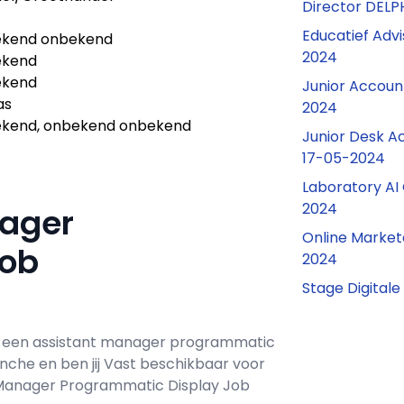
Director DEL
Educatief Advi
kend onbekend
2024
ekend
ekend
Junior Accou
as
2024
kend, onbekend onbekend
Junior Desk 
17-05-2024
Laboratory AI
2024
nager
Online Marke
Job
2024
Stage Digital
r een
assistant manager programmatic
anche en ben jij
Vast
beschikbaar voor
 Manager Programmatic Display Job