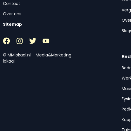
Contact
Ver
Over ons
Over
Sitemap
Blog
© MMlokaal.nl – Media&Marketing
Bed
lokaal
Bedr
Werk
Mas
Fysi
Pedi
Kap
Tui