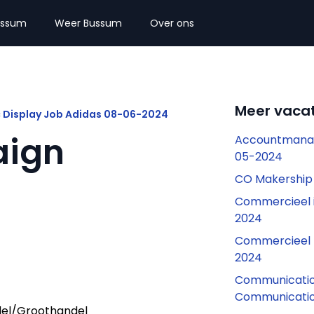
ussum
Weer Bussum
Over ons
Meer vaca
 Display Job Adidas 08-06-2024
ign
Accountmanag
05-2024
CO Makership 
Commercieel 
2024
Commercieel 
2024
Communicatio
Communicatio
el/Groothandel