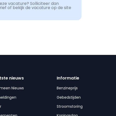
ze vacature? Solliciteer dan
ef of bekijk de vacature op de site
tste nieuws
Informatie
emeen Nieuws
Benzineprijs
meldingen
Gebedstijden
r
Stroomstoring
nementen
Koningsdag