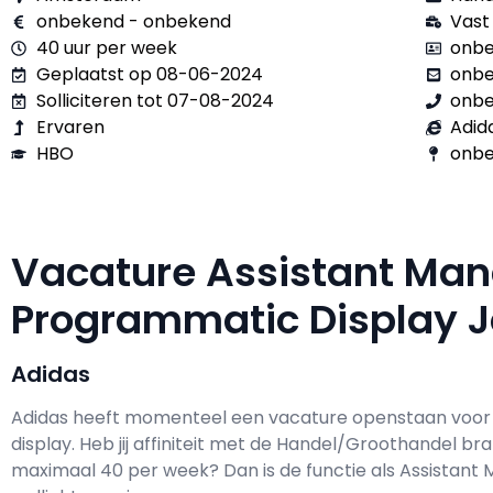
onbekend - onbekend
Vast
40 uur per week
onbe
Geplaatst op 08-06-2024
onb
Solliciteren tot 07-08-2024
onb
Ervaren
Adid
HBO
onbe
Vacature Assistant Ma
Programmatic Display 
Adidas
Adidas h
eeft momenteel een vacature openstaan voo
display
. Heb jij affiniteit met de Handel/Groothandel br
maximaal
40 per week? Dan is de functie als
Assistant