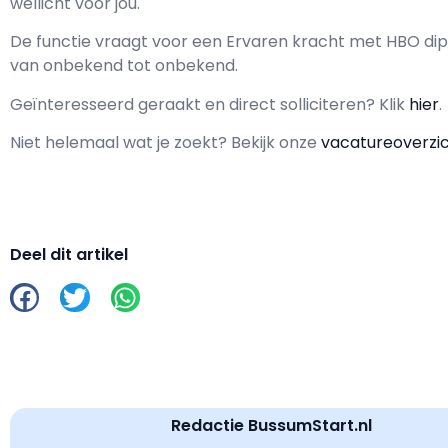
wellicht voor jou.
De functie vraagt voor een
Ervaren kracht met
HBO
dip
van
onbekend
tot
onbekend.
Geïnteresseerd geraakt en d
irect solliciteren? Klik
hier
.
Niet helemaal wat je zoekt? Bekijk onze
vacatureoverzi
Deel dit artikel
Redactie BussumStart.nl