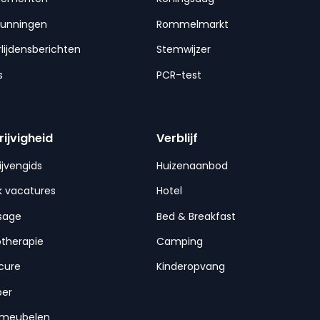
gunningen
Rommelmarkt
lijdensberichten
Stemwijzer
s
PCR-test
rijvigheid
Verblijf
ijvengids
Huizenaanbod
 vacatures
Hotel
sage
Bed & Breakfast
otherapie
Camping
cure
Kinderopvang
per
nmeubelen