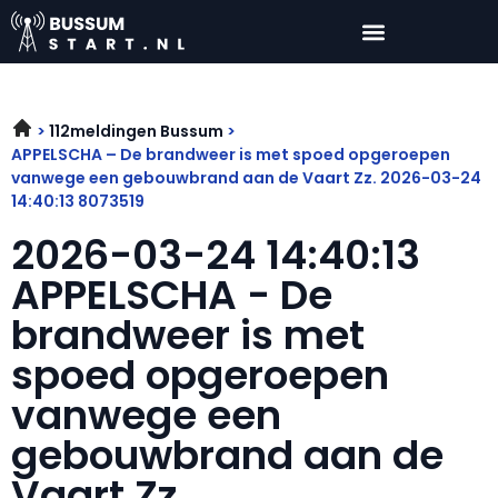
112meldingen Bussum
APPELSCHA – De brandweer is met spoed opgeroepen
vanwege een gebouwbrand aan de Vaart Zz. 2026-03-24
14:40:13 8073519
2026-03-24 14:40:13
APPELSCHA - De
brandweer is met
spoed opgeroepen
vanwege een
gebouwbrand aan de
Vaart Zz.