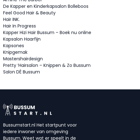
De Kapper en Kinderkapsalon Bolleboos
Feel Good Hair & Beauty
Hair INK.
Hair In Progress
Kapper Hizi Hair Bussum – Boek nu online
Kapsalon Haarfijn
Kapsones
Knipgemak
Mastershairdesign
Pretty ‘Hairsalon – Knippen & Zo Bussum
Salon DÉ Bussum
Bussumstart.nl Het startpunt voor
iedere inwoner van omgeving
Bussum. Weet wat er speelt in de