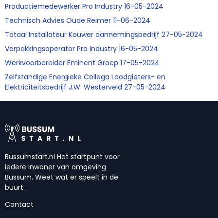
Productiemedewerker Pro Industry 16-05-2024
Technisch Advies Oude Reimer 11-06-2024
Totaal Installateur Kouwer aannemingsbedrijf 27-05-2024
Verpakkingsoperator Pro Industry 16-05-2024
Werkvoorbereider Eminent Groep 17-05-2024
Zelfstandige Energieke Collega Loodgieters- en
Elektriciteitsbedrijf J.W. Westerveld 27-05-2024
Bussumstart.nl Het startpunt voor
iedere inwoner van omgeving
Bussum. Weet wat er speelt in de
buurt.
Contact