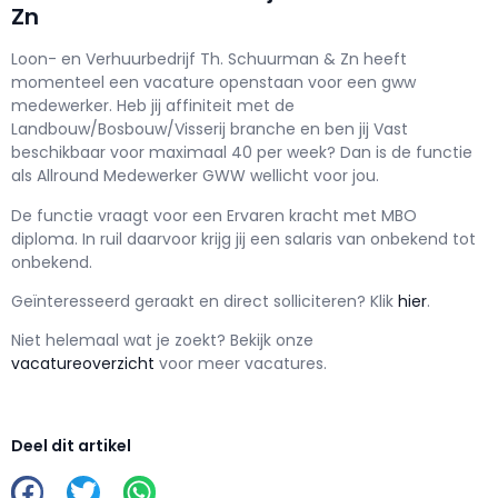
Zn
Loon- en Verhuurbedrijf Th. Schuurman & Zn h
eeft
momenteel een vacature openstaan voor een
gww
medewerker
. Heb jij affiniteit met de
Landbouw/Bosbouw/Visserij branche en ben jij
Vast
beschikbaar voor maximaal
40 per week? Dan is de functie
als
Allround Medewerker GWW wellicht voor jou.
De functie vraagt voor een
Ervaren kracht met
MBO
diploma. In ruil daarvoor krijg jij een salaris van
onbekend
tot
onbekend.
Geïnteresseerd geraakt en d
irect solliciteren? Klik
hier
.
Niet helemaal wat je zoekt? Bekijk onze
vacatureoverzicht
voor meer vacatures.
Deel dit artikel