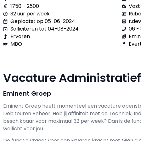
1750 - 2500
Vast
32 uur per week
Rube
Geplaatst op 05-06-2024
r.de
Solliciteren tot 04-08-2024
06 - 
Ervaren
Emin
MBO
Evert
Vacature Administrati
Eminent Groep
Eminent Groep h
eeft momenteel een vacature openst
Debiteuren Beheer
. Heb jij affiniteit met de Techniek, I
beschikbaar voor maximaal
32 per week? Dan is de func
wellicht voor jou.
De functie vraagt voor een
Ervaren kracht met
MBO
dip