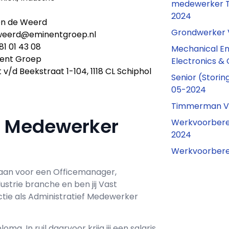
medewerker T
2024
n de Weerd
Grondwerker
weerd@eminentgroep.nl
81 01 43 08
Mechanical E
ent Groep
Electronics &
 v/d Beekstraat 1-104, 1118 CL Schiphol
Senior (Stori
05-2024
Timmerman V
ef Medewerker
Werkvoorbere
2024
Werkvoorbere
aan voor een
Officemanager,
ndustrie branche en ben jij
Vast
tie als
Administratief Medewerker
loma. In ruil daarvoor krijg jij een salaris