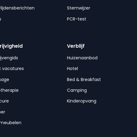
lijdensberichten
Stemwijzer
s
PCR-test
rijvigheid
Verblijf
ijvengids
Huizenaanbod
 vacatures
Hotel
sage
Bed & Breakfast
otherapie
Camping
cure
Kinderopvang
per
nmeubelen