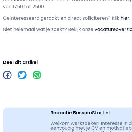
van
1750
tot
2500.
Geïnteresseerd geraakt en d
irect solliciteren? Klik
hier
.
Niet helemaal wat je zoekt? Bekijk onze
vacatureoverzi
Deel dit artikel
Redactie BussumStart.nl
Welkom werkzoeker! Interesse in de
eenvoudig met je CV en motivatiebri