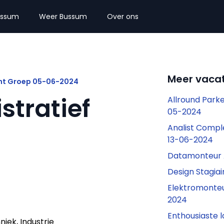
ussum
Weer Bussum
Over ons
Meer vaca
ent Groep 05-06-2024
tratief
Allround Parke
05-2024
Analist Comp
13-06-2024
Datamonteur 
Design Stagia
Elektromonte
2024
Enthousiaste 
niek, Industrie