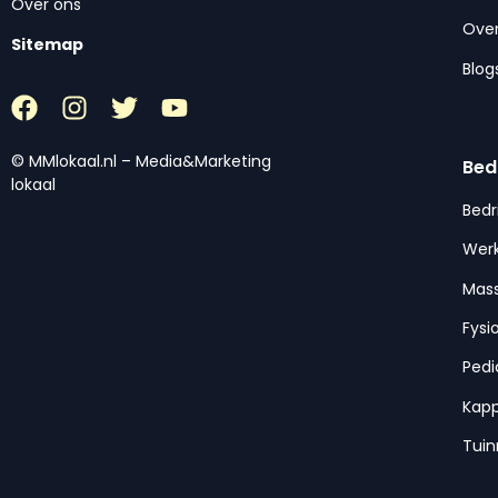
Over ons
Over
Sitemap
Blog
© MMlokaal.nl – Media&Marketing
Bed
lokaal
Bedr
Werk
Mas
Fysi
Pedi
Kap
Tui