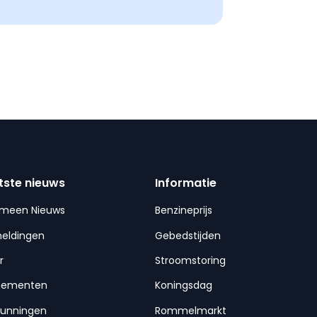
tste nieuws
Informatie
emeen Nieuws
Benzineprijs
meldingen
Gebedstijden
r
Stroomstoring
nementen
Koningsdag
gunningen
Rommelmarkt