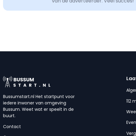
van de adverteerder. Veel succes!
Laa
Alg
Bussumstart.nl Het startpunt voor
112 
iedere inwoner van omgeving
Bussum. Weet wat er speelt in de
Wee
buurt.
Eve
Contact
Ver