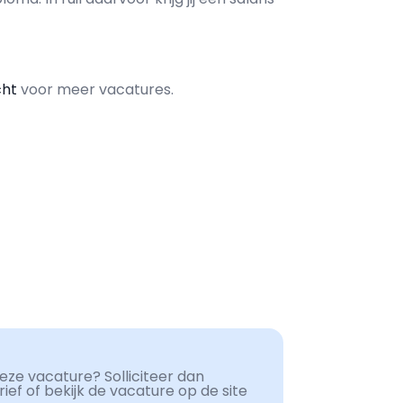
cht
voor meer vacatures.
ze vacature? Solliciteer dan
ef of bekijk de vacature op de site