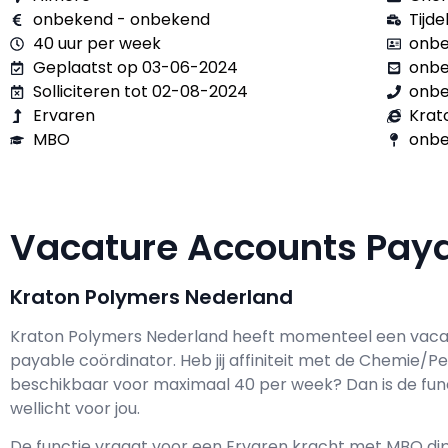
onbekend - onbekend
Tijdel
40 uur per week
onbe
Geplaatst op 03-06-2024
onb
Solliciteren tot 02-08-2024
onb
Ervaren
Krat
MBO
onbe
Vacature Accounts Pay
Kraton Polymers Nederland
Kraton Polymers Nederland h
eeft momenteel een vaca
payable coördinator
. Heb jij affiniteit met de Chemie/
beschikbaar voor maximaal
40 per week? Dan is de fun
wellicht voor jou.
De functie vraagt voor een
Ervaren kracht met
MBO
dip