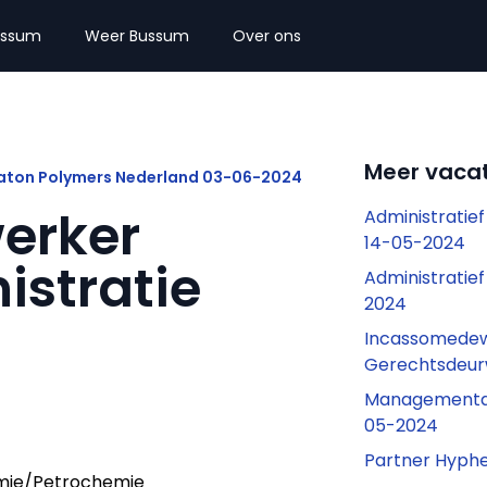
ussum
Weer Bussum
Over ons
Meer vaca
raton Polymers Nederland 03-06-2024
erker
Administrati
14-05-2024
istratie
Administrati
2024
Incassomedew
Gerechtsdeur
Managementa
05-2024
Partner Hyph
mie/Petrochemie