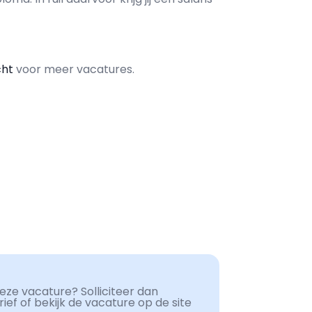
cht
voor meer vacatures.
ze vacature? Solliciteer dan
ef of bekijk de vacature op de site