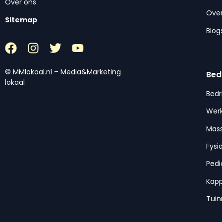
Over ons
Over
Sitemap
Blog
© MMlokaal.nl – Media&Marketing
Bed
lokaal
Bedr
Werk
Mas
Fysi
Pedi
Kap
Tui