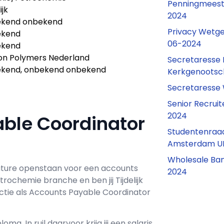
Penningmeest
ijk
2024
kend onbekend
Privacy Wetge
ekend
06-2024
ekend
on Polymers Nederland
Secretaresse 
kend, onbekend onbekend
Kerkgenootsc
Secretaresse 
Senior Recrui
2024
able Coordinator
Studentenraad
Amsterdam U
Wholesale Ban
ture openstaan voor een
accounts
2024
Petrochemie branche en ben jij
Tijdelijk
ctie als
Accounts Payable Coordinator
loma. In ruil daarvoor krijg jij een salaris