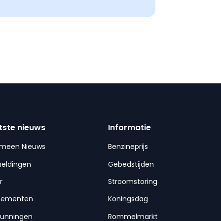
tste nieuws
Informatie
emeen Nieuws
Benzineprijs
meldingen
Gebedstijden
r
Stroomstoring
nementen
Koningsdag
gunningen
Rommelmarkt