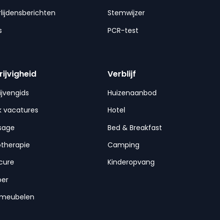
lijdensberichten
Stemwijzer
s
PCR-test
rijvigheid
Verblijf
ijvengids
Huizenaanbod
 vacatures
Hotel
sage
Bed & Breakfast
otherapie
Camping
cure
Kinderopvang
per
nmeubelen