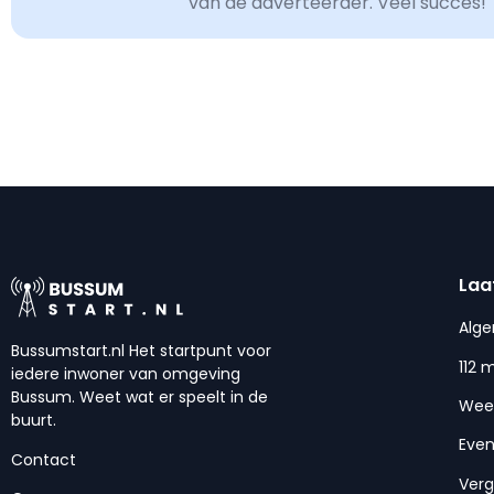
van de adverteerder. Veel succes!
Laa
Alg
Bussumstart.nl Het startpunt voor
112 
iedere inwoner van omgeving
Bussum. Weet wat er speelt in de
Wee
buurt.
Eve
Contact
Ver