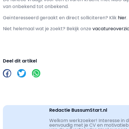
van
onbekend
tot
onbekend.
Geïnteresseerd geraakt en d
irect solliciteren? Klik
hier
.
Niet helemaal wat je zoekt? Bekijk onze
vacatureoverzi
Deel dit artikel
Redactie BussumStart.nl
Welkom werkzoeker! Interesse in de
eenvoudig met je CV en motivatiebri