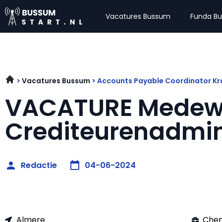
Vacatures Bussum
Funda B
Vacatures Bussum
Accounts Payable Coordinator K
VACATURE Medew
Crediteurenadmin
Redactie
04-06-2024
Almere
Che