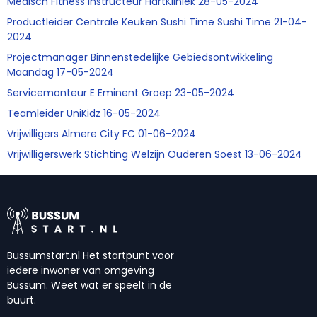
Medisch Fitness Instructeur HartKliniek 28-05-2024
Productleider Centrale Keuken Sushi Time Sushi Time 21-04-
2024
Projectmanager Binnenstedelijke Gebiedsontwikkeling
Maandag 17-05-2024
Servicemonteur E Eminent Groep 23-05-2024
Teamleider UniKidz 16-05-2024
Vrijwilligers Almere City FC 01-06-2024
Vrijwilligerswerk Stichting Welzijn Ouderen Soest 13-06-2024
Bussumstart.nl Het startpunt voor
iedere inwoner van omgeving
Bussum. Weet wat er speelt in de
buurt.