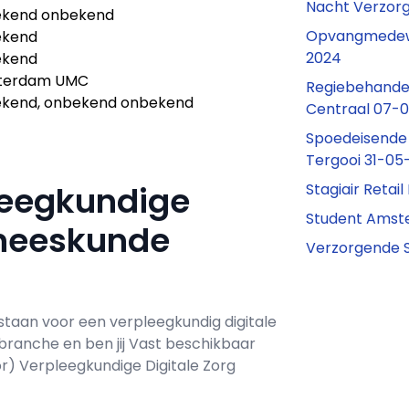
Nacht Verzorg
kend onbekend
Opvangmedewe
ekend
2024
ekend
terdam UMC
Regiebehandel
kend, onbekend onbekend
Centraal 07-
Spoedeisende
Tergooi 31-05
leegkundige
Stagiair Retai
Student Ams
Geneeskunde
Verzorgende S
staan voor een
verpleegkundig digitale
 branche en ben jij
Vast
beschikbaar
or) Verpleegkundige Digitale Zorg