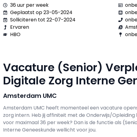
36 uur per week
onbe
Geplaatst op 23-05-2024
onb
Solliciteren tot 22-07-2024
onb
Ervaren
Ams
HBO
onbe
Vacature (Senior) Verp
Digitale Zorg Interne 
Amsterdam UMC
Amsterdam UMC h
eeft momenteel een vacature open
zorg intern
. Heb jij affiniteit met de Onderwijs/Opleiding
voor maximaal
36 per week? Dan is de functie als
(Seni
Interne Geneeskunde wellicht voor jou.