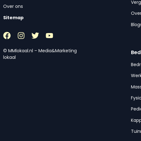
Ver
Over ons
Over
Sitemap
Blog
© MMlokaal.nl – Media&Marketing
Bed
lokaal
Bedr
Werk
Mas
Fysi
Pedi
Kap
Tui