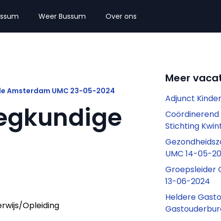
ussum
Weer Bussum
Over ons
Meer vaca
unde Amsterdam UMC 23-05-2024
Adjunct Kinde
egkundige
Coördinerend 
Stichting Kwi
Gezondheidsz
UMC 14-05-2
Groepsleider 
13-06-2024
Heldere Gast
rwijs/Opleiding
Gastouderbur