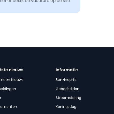
ef of bekijk de vacature op de site
tste nieuws
Informatie
emeen Nieuws
Benzineprijs
meldingen
Gebedstijden
r
Stroomstoring
nementen
Koningsdag