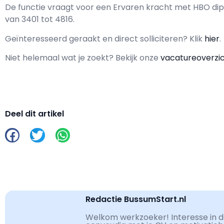
De functie vraagt voor een
Ervaren kracht met
HBO
dip
van
3401
tot
4816.
Geïnteresseerd geraakt en d
irect solliciteren? Klik
hier
.
Niet helemaal wat je zoekt? Bekijk onze
vacatureoverzi
Deel dit artikel
Redactie BussumStart.nl
Welkom werkzoeker! Interesse in de