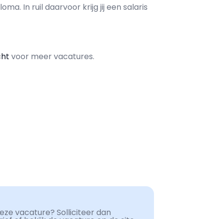
loma. In ruil daarvoor krijg jij een salaris
cht
voor meer vacatures.
ze vacature? Solliciteer dan