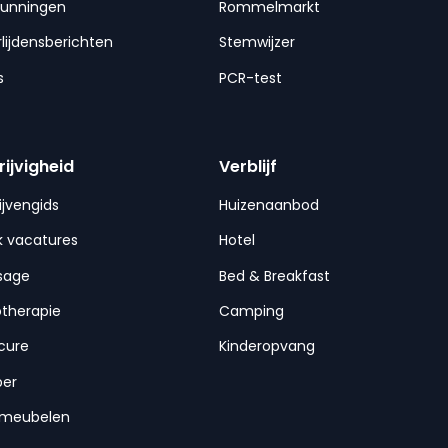
gunningen
Rommelmarkt
lijdensberichten
Stemwijzer
s
PCR-test
rijvigheid
Verblijf
ijvengids
Huizenaanbod
 vacatures
Hotel
sage
Bed & Breakfast
otherapie
Camping
cure
Kinderopvang
per
nmeubelen