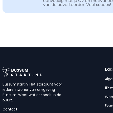
eenvoudig met je CV en motivatiebri
van de adverteerder. Veel succes!
Laa
Alg
Bussumstart.nl Het startpunt voor
112 
iedere inwoner van omgeving
Bussum. Weet wat er speelt in de
Wee
buurt.
Eve
Contact